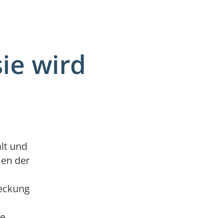
ie wird
lt und
en der
eckung
le