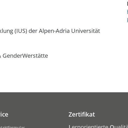
klung (IUS) der Alpen-Adria Universität
& GenderWerstätte
ice
Zertifikat
L
ernorientierte
Q
ualitä
taktformular