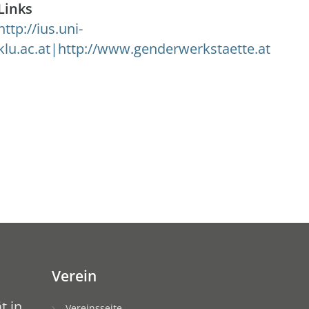
Links
http://ius.uni-
klu.ac.at|http://www.genderwerkstaette.at
Verein
t in
Vereinsseite