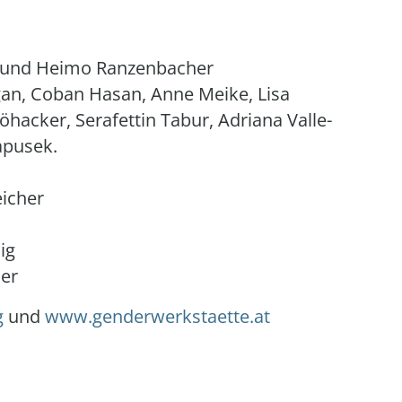
r und Heimo Ranzenbacher
an, Coban Hasan, Anne Meike, Lisa
hacker, Serafettin Tabur, Adriana Valle-
apusek.
icher
ig
ler
g
und
www.genderwerkstaette.at