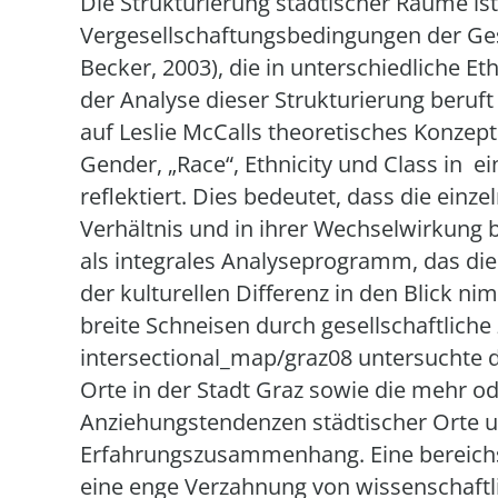
Die Strukturierung städtischer Räume ist
Vergesellschaftungsbedingungen der Ge
Becker, 2003), die in unterschiedliche Et
der Analyse dieser Strukturierung beruft
auf Leslie McCalls theoretisches Konzept 
Gender, „Race“, Ethnicity und Class in e
reflektiert. Dies bedeutet, dass die einz
Verhältnis und in ihrer Wechselwirkung b
als integrales Analyseprogramm, das die
der kulturellen Differenz in den Blick n
breite Schneisen durch gesellschaftlic
intersectional_map/graz08 untersuchte d
Orte in der Stadt Graz sowie die mehr o
Anziehungstendenzen städtischer Orte un
Erfahrungszusammenhang. Eine bereichsü
eine enge Verzahnung von wissenschaft