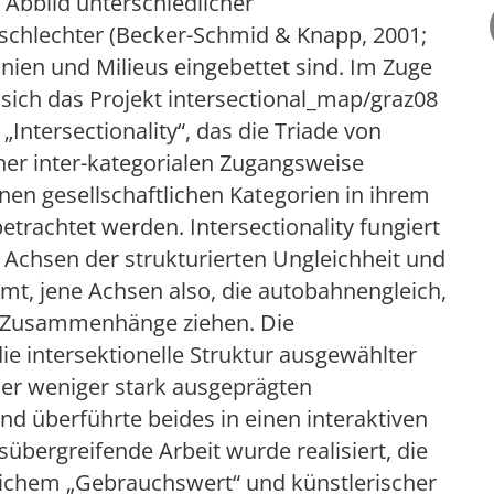
 Abbild unterschiedlicher
schlechter (Becker-Schmid & Knapp, 2001;
hnien und Milieus eingebettet sind. Im Zuge
 sich das Projekt intersectional_map/graz08
„Intersectionality“, das die Triade von
iner inter-kategorialen Zugangsweise
elnen gesellschaftlichen Kategorien in ihrem
etrachtet werden. Intersectionality fungiert
 Achsen der strukturierten Ungleichheit und
immt, jene Achsen also, die autobahnengleich,
he Zusammenhänge ziehen. Die
ie intersektionelle Struktur ausgewählter
der weniger stark ausgeprägten
d überführte beides in einen interaktiven
bergreifende Arbeit wurde realisiert, die
lichem „Gebrauchswert“ und künstlerischer