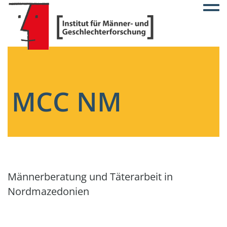
Togg
MCC NM
Männerberatung und Täterarbeit in
Nordmazedonien