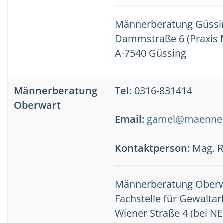
Männerberatung Güssi
Dammstraße 6 (Praxis M
A-7540 Güssing
Männerberatung
Tel:
0316-831414
Oberwart
Email:
gamel@maenner
Kontaktperson:
Mag. R
Männerberatung Ober
Fachstelle für Gewaltar
Wiener Straße 4 (bei N