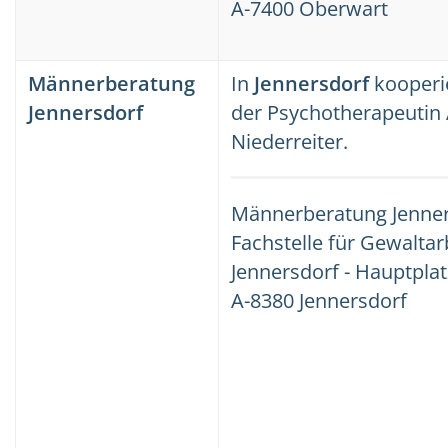
A-7400 Oberwart
Männerberatung
In
Jennersdorf
kooperi
Jennersdorf
der Psychotherapeutin 
Niederreiter.
Männerberatung Jenne
Fachstelle für Gewaltar
Jennersdorf - Hauptplat
A-8380 Jennersdorf