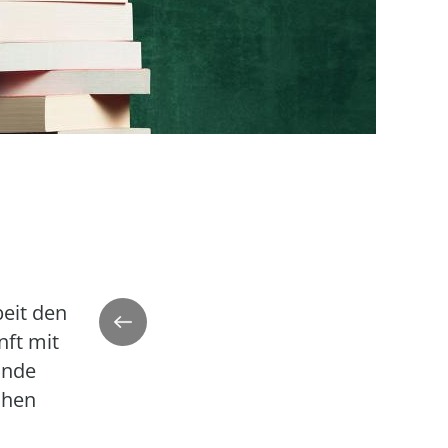
beit den
Zurück
nft mit
unde
chen