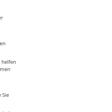
er
ten
 helfen
ahmen
 Sie