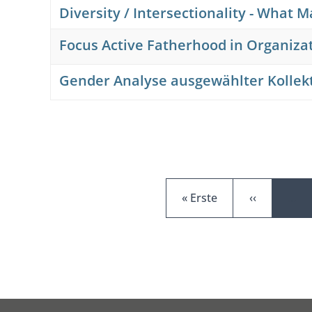
Diversity / Intersectionality - What 
Focus Active Fatherhood in Organiza
Gender Analyse ausgewählter Kollekt
Erste Seite
Vorherige S
« Erste
‹‹
…