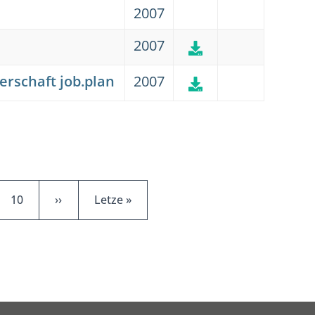
2007
2007
rschaft job.plan
2007
e
Page
Nächste Seite
Letzte Seite
10
››
Letze »