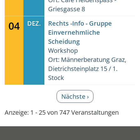
Griesgasse 8
04
DEZ.
Rechts -Info - Gruppe
Einvernehmliche
Scheidung
Workshop
Ort: Männerberatung Graz,
Dietrichsteinplatz 15 / 1.
Stock
Seitennummerierung
Nächste Seite
Nächste ›
Anzeige: 1 - 25 von 747 Veranstaltungen