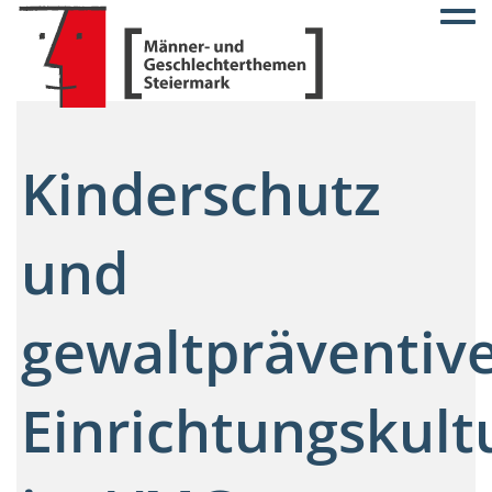
Togg
Kinderschutz
und
gewaltpräventiv
Einrichtungskult